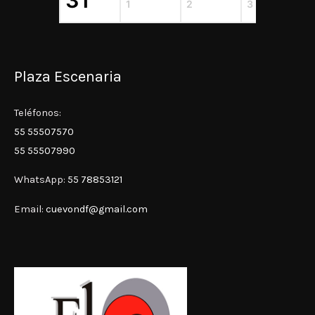
31
1
2
3
4
Plaza Escenaria
Teléfonos:
55 55507570
55 55507990
WhatsApp:
55 78853121
Email:
cuevondf@gmail.com