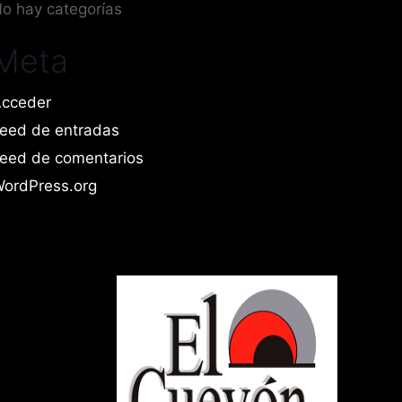
o hay categorías
Meta
cceder
eed de entradas
eed de comentarios
ordPress.org