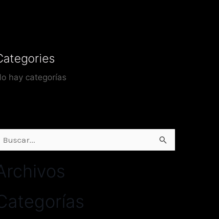
Categories
o hay categorías
uscar
or:
Archivos
Categorías