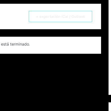
+ exportación iCal / Outlook
 está terminado.