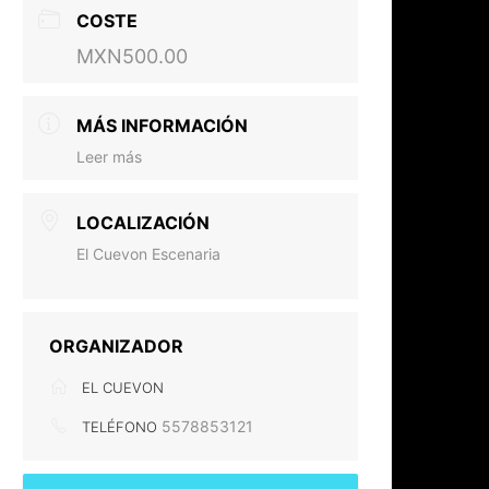
COSTE
MXN500.00
MÁS INFORMACIÓN
Leer más
LOCALIZACIÓN
El Cuevon Escenaria
ORGANIZADOR
EL CUEVON
5578853121
TELÉFONO