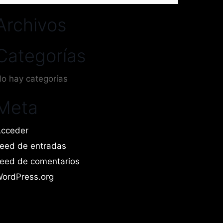
or:
Archivos
Categorías
o hay categorías
Meta
cceder
eed de entradas
eed de comentarios
ordPress.org