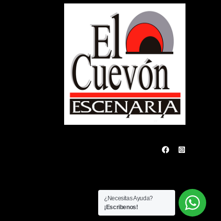
¿Necesitas Ayuda?
¡Escribenos!