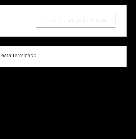
+ exportación iCal / Outlook
 está terminado.