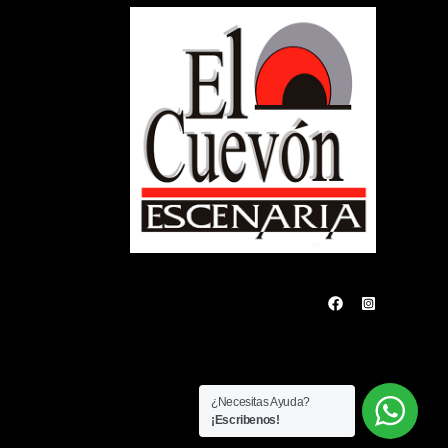
¿Necesitas Ayuda?
¡Escribenos!