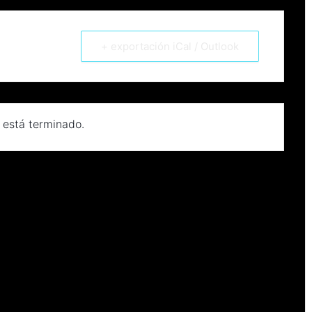
+ exportación iCal / Outlook
 está terminado.