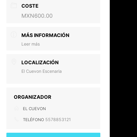
COSTE
MXN600.00
MÁS INFORMACIÓN
Leer más
LOCALIZACIÓN
El Cuevon Escenaria
ORGANIZADOR
EL CUEVON
5578853121
TELÉFONO