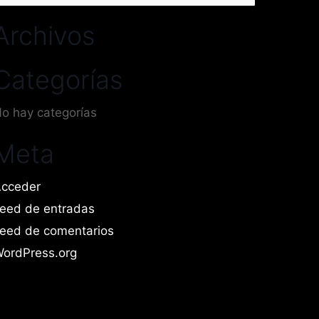
or:
Archivos
Categorías
o hay categorías
Meta
cceder
eed de entradas
eed de comentarios
ordPress.org