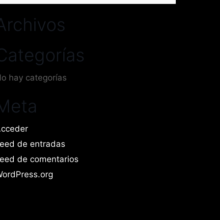
or:
Archivos
Categorías
o hay categorías
Meta
cceder
eed de entradas
eed de comentarios
ordPress.org