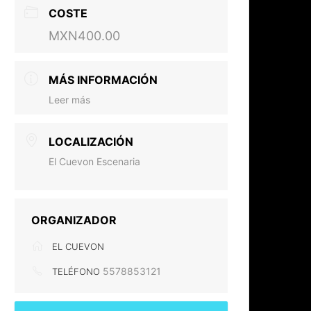
COSTE
MXN400.00
MÁS INFORMACIÓN
Leer más
LOCALIZACIÓN
El Cuevon Escenaria
ORGANIZADOR
EL CUEVON
5578853121
TELÉFONO