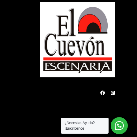
¿Necesitas Ayuda?
¡Escribenos!