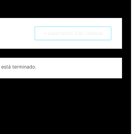
+ exportación iCal / Outlook
 está terminado.