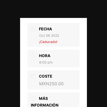
FECHA
Oct 06 2022
¡Caducado!
HORA
8:00 pm
COSTE
MXN250.00
MÁS
INFORMACIÓN