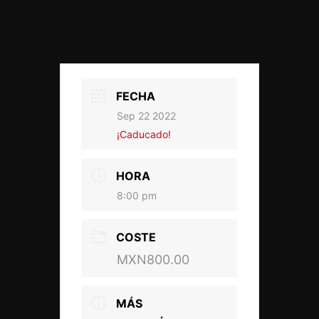
FECHA
Sep 22 2022
¡Caducado!
HORA
8:00 pm
COSTE
MXN800.00
MÁS