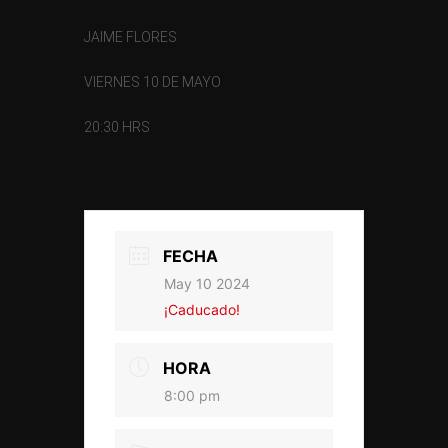
JAIME FLORES
VIERNES 10 DE MAYO
20:30 HRS
FECHA
May 10 2024
¡Caducado!
HORA
8:00 pm