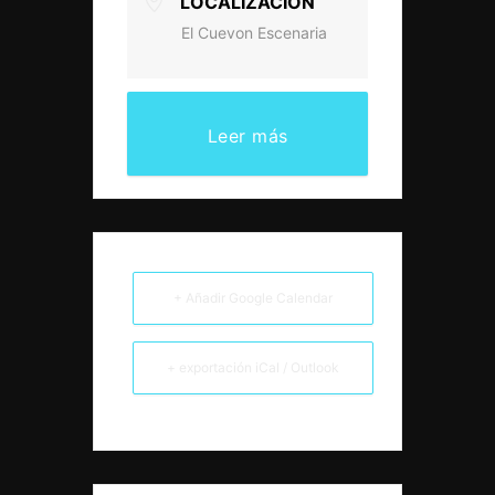
LOCALIZACIÓN
El Cuevon Escenaria
Leer más
+ Añadir Google Calendar
+ exportación iCal / Outlook