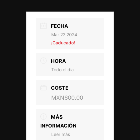
FECHA
Mar 22 2024
¡Caducado!
HORA
Todo el día
COSTE
MXN600.00
MÁS
INFORMACIÓN
Leer más