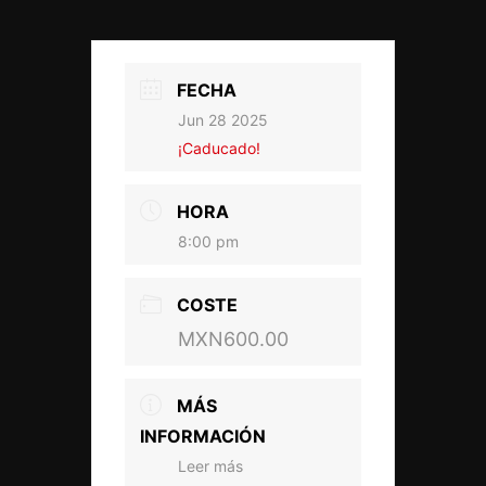
FECHA
Jun 28 2025
¡Caducado!
HORA
8:00 pm
COSTE
MXN600.00
MÁS
INFORMACIÓN
Leer más