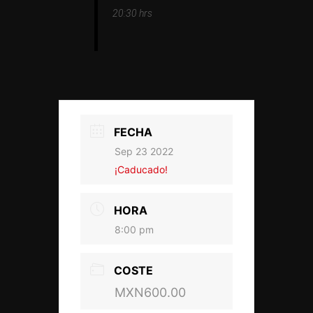
20:30 hrs
FECHA
Sep 23 2022
¡Caducado!
HORA
8:00 pm
COSTE
MXN600.00