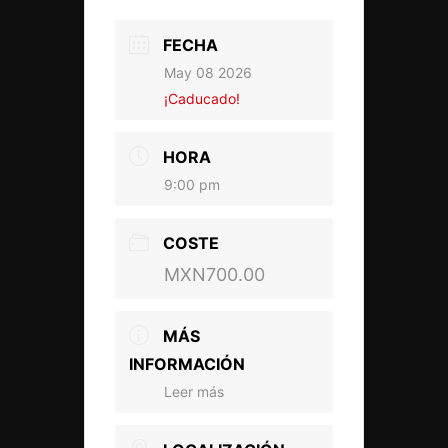
FECHA
May 08 2026
¡Caducado!
HORA
9:00 pm
COSTE
MXN700.00
MÁS
INFORMACIÓN
Leer más