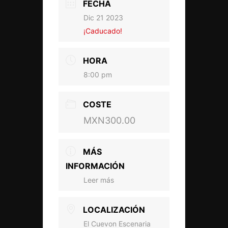
FECHA
Dic 21 2023
¡Caducado!
HORA
8:00 pm
COSTE
MXN300.00
MÁS
INFORMACIÓN
Leer más
LOCALIZACIÓN
El Cuevon Escenaria