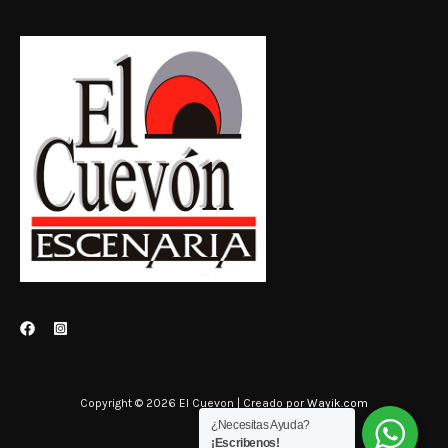
Copyright © 2026 El Cuevon | Creado por
Wayik.com
¿Necesitas Ayuda?
¡Escribenos!