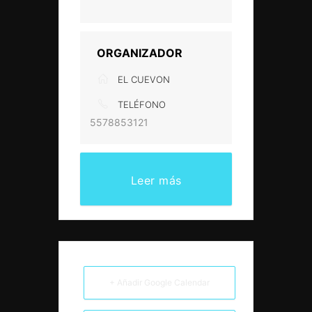
ORGANIZADOR
EL CUEVON
TELÉFONO
5578853121
Leer más
+ Añadir Google Calendar