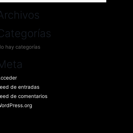
or:
Archivos
Categorías
o hay categorías
Meta
cceder
eed de entradas
eed de comentarios
ordPress.org