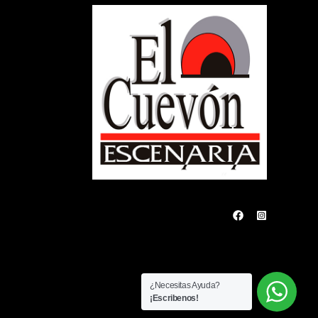
¿Necesitas Ayuda?
¡Escribenos!