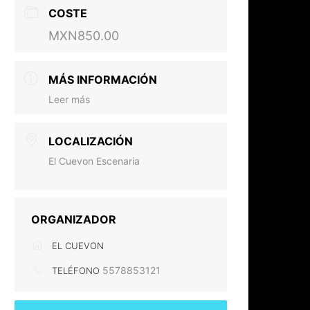
COSTE
MXN850.00
MÁS INFORMACIÓN
Leer más
LOCALIZACIÓN
El Cuevon Escenaria
ORGANIZADOR
EL CUEVON
5578853121
TELÉFONO