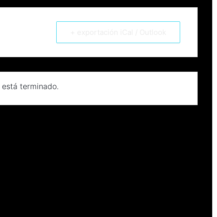
+ exportación iCal / Outlook
 está terminado.