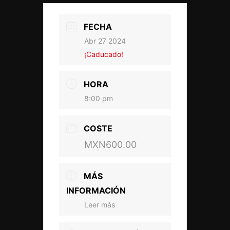
FECHA
Abr 27 2024
¡Caducado!
HORA
8:00 pm
COSTE
MXN600.00
MÁS
INFORMACIÓN
Leer más