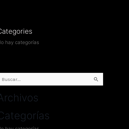
Categories
o hay categorías
uscar
or:
Archivos
Categorías
o hay categorías