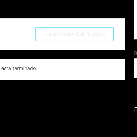
+ exportación iCal / Outlook
B
 está terminado.