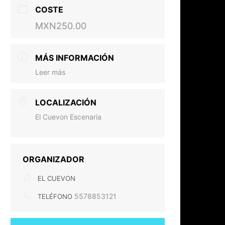
COSTE
MXN250.00
MÁS INFORMACIÓN
Leer más
LOCALIZACIÓN
El Cuevon Escenaria
ORGANIZADOR
EL CUEVON
5578853121
TELÉFONO