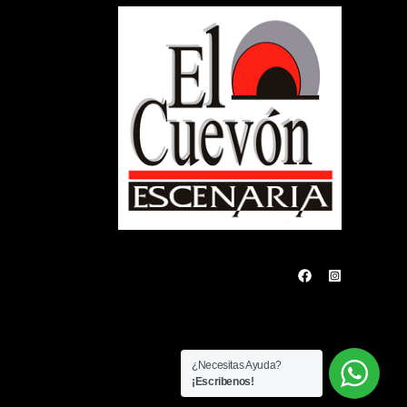
¿Necesitas Ayuda?
¡Escribenos!