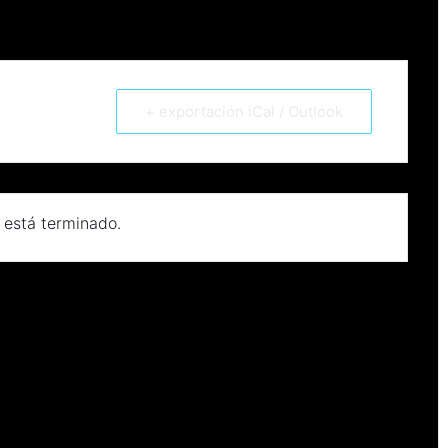
+ exportación iCal / Outlook
 está terminado.