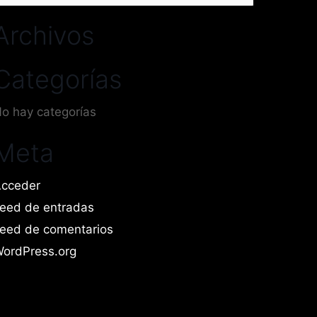
or:
Archivos
Categorías
o hay categorías
Meta
cceder
eed de entradas
eed de comentarios
ordPress.org