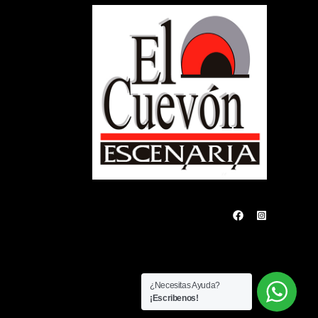
¿Necesitas Ayuda?
¡Escribenos!