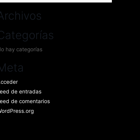
or:
Archivos
Categorías
o hay categorías
Meta
cceder
eed de entradas
eed de comentarios
ordPress.org