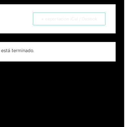
+ exportación iCal / Outlook
 está terminado.