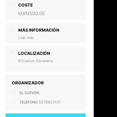
COSTE
MXN500.00
MÁS INFORMACIÓN
Leer más
LOCALIZACIÓN
El Cuevon Escenaria
ORGANIZADOR
EL CUEVON
5578853121
TELÉFONO