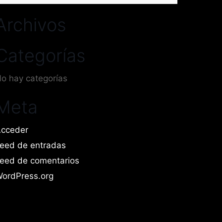
or:
Archivos
Categorías
o hay categorías
Meta
cceder
eed de entradas
eed de comentarios
ordPress.org