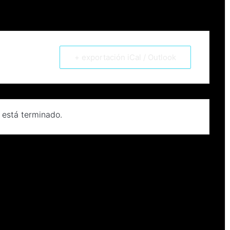
+ exportación iCal / Outlook
 está terminado.