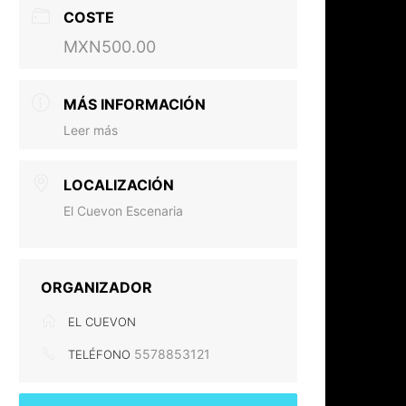
COSTE
MXN500.00
MÁS INFORMACIÓN
Leer más
LOCALIZACIÓN
El Cuevon Escenaria
ORGANIZADOR
EL CUEVON
5578853121
TELÉFONO