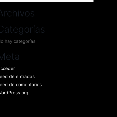
or:
Archivos
Categorías
o hay categorías
Meta
cceder
eed de entradas
eed de comentarios
ordPress.org