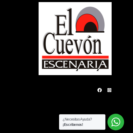
¿Necesitas Ayuda?
¡Escribenos!