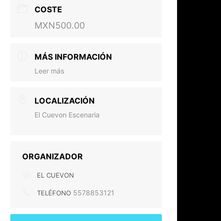
COSTE
MXN500.00
MÁS INFORMACIÓN
Leer más
LOCALIZACIÓN
El Cuevon Escenaria
ORGANIZADOR
EL CUEVON
5578853121
TELÉFONO