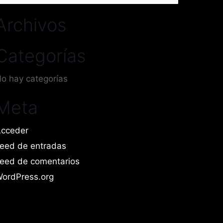
or:
Archivos
Categorías
o hay categorías
Meta
cceder
eed de entradas
eed de comentarios
ordPress.org