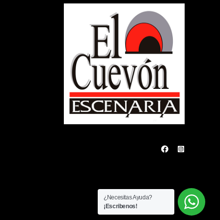
¿Necesitas Ayuda?
¡Escribenos!