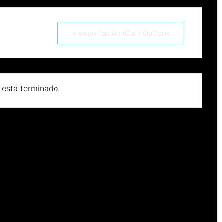
+ exportación iCal / Outlook
 está terminado.