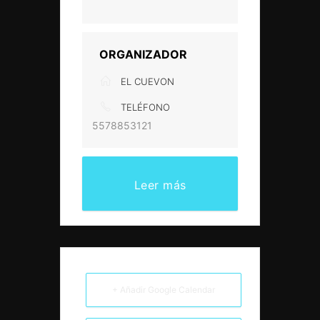
ORGANIZADOR
EL CUEVON
TELÉFONO
5578853121
Leer más
+ Añadir Google Calendar