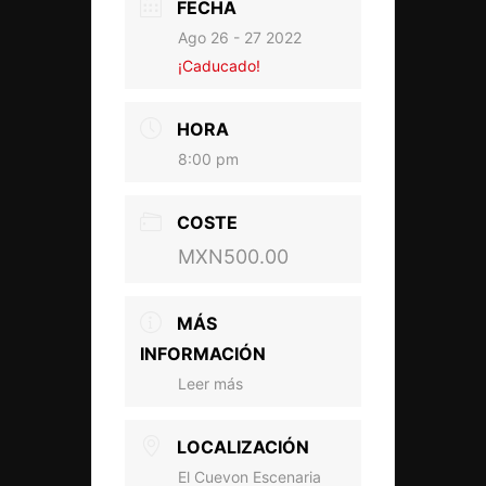
FECHA
Ago 26 - 27 2022
¡Caducado!
HORA
8:00 pm
COSTE
MXN500.00
MÁS
INFORMACIÓN
Leer más
LOCALIZACIÓN
El Cuevon Escenaria