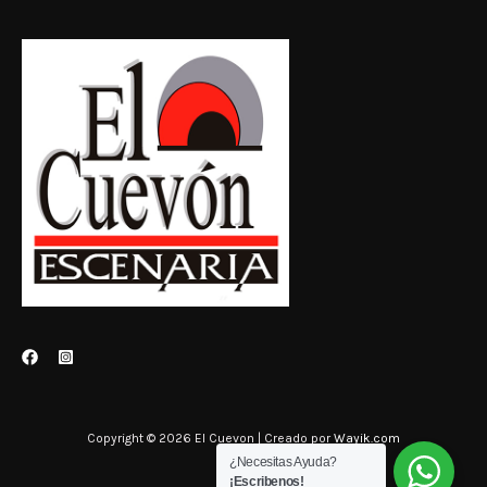
Copyright © 2026 El Cuevon | Creado por
Wayik.com
¿Necesitas Ayuda?
¡Escribenos!